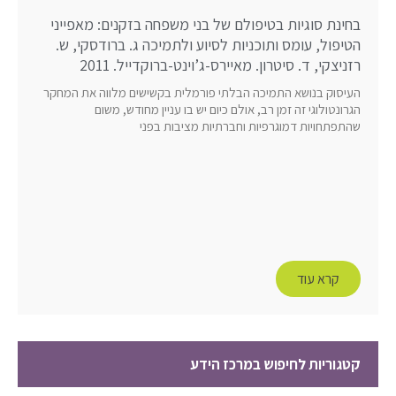
בחינת סוגיות בטיפולם של בני משפחה בזקנים: מאפייני
הטיפול, עומס ותוכניות לסיוע ולתמיכה ג. ברודסקי, ש.
רזניצקי, ד. סיטרון. מאיירס-ג’וינט-ברוקדייל. 2011
העיסוק בנושא התמיכה הבלתי פורמלית בקשישים מלווה את המחקר
הגרונטולוגי זה זמן רב, אולם כיום יש בו עניין מחודש, משום
שהתפתחויות דמוגרפיות וחברתיות מציבות בפני
קרא עוד
קטגוריות לחיפוש במרכז הידע