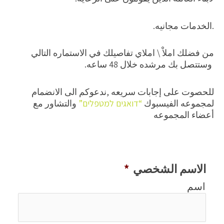
.الخدمات مجانيه.
من فضلك املاْ \ املاي تفاصيلك في الاستماره التالي
وستتصل بك مرشده خلال 48 ساعه.
للحصوت على إجابات سريعه ,ندعوكم الى الانضمام
لمجموعه الفيسبوك
“דואגים למטפלים”
والتشاور مع
أعضاء المجموعه
الاسم الشخصي
*
اسم