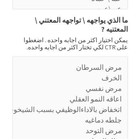
ما الذي يواجهه \ تواجهه المعتني \
المعتنيه ?
يمكن اختيار اكثر من اجابه واحده . اضغطوا
على CTR لكي تختار اكثر من اجابه واحده.