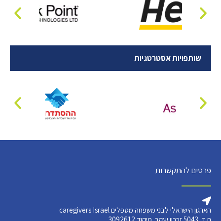
שותפויות אסטרטגיות
פרטים להתקשרות
הארגון הישראלי לבני משפחה מטפלים caregivers Israel
ת.ד. 5043 זכרון יעקב. מיקוד 3092612