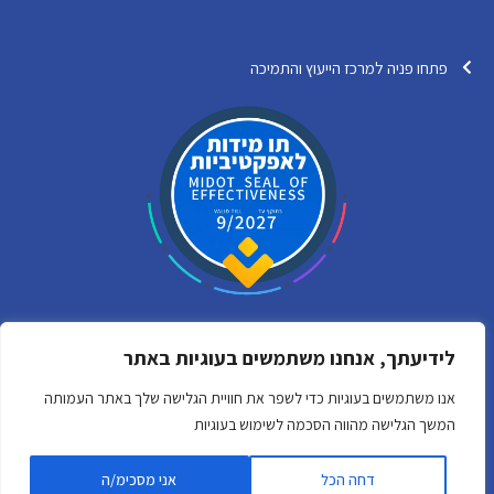
פתחו פניה למרכז הייעוץ והתמיכה
לידיעתך, אנחנו משתמשים בעוגיות באתר
Y
F
אנו משתמשים בעוגיות כדי לשפר את חוויית הגלישה שלך באתר העמותה
o
a
המשך הגלישה מהווה הסכמה לשימוש בעוגיות
u
c
כל הזכויות שמורות לארגון הישראלי לבני משפחה מטפלים
t
e
By digital express marketing
u
b
דחה הכל
אני מסכימ/ה