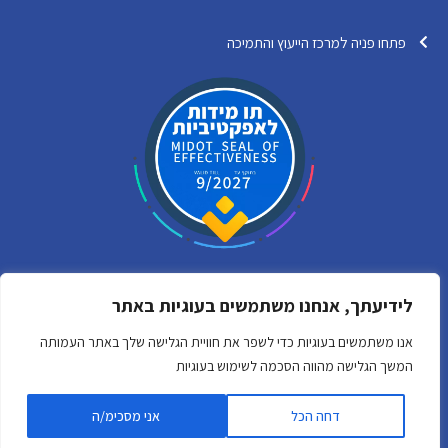
פתחו פניה למרכז הייעוץ והתמיכה
לידיעתך, אנחנו משתמשים בעוגיות באתר
Y
F
אנו משתמשים בעוגיות כדי לשפר את חוויית הגלישה שלך באתר העמותה
o
a
המשך הגלישה מהווה הסכמה לשימוש בעוגיות
u
c
כל הזכויות שמורות לארגון הישראלי לבני משפחה מטפלים
t
e
By digital express marketing
u
b
דחה הכל
אני מסכימ/ה
b
o