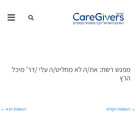
ילוג
תוכן
מפגש רשת: את/ה לא מחליט/ה עלי /דר’ מיכל
הרץ
→
הVideo הקודם
הVideo הבא
←