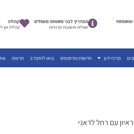
שי ומשפחתי
המדריך לבני משפחה מטפלים
קהילה
שאלות ותשובות מרכזיות
קהילת און לי
מרכז ידע
חדשות ופרסומים
בואו להתנדב
תרומה
אוד
איון עם רחל לדאני