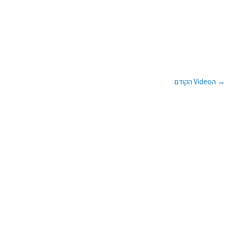
→
הVideo הקודם