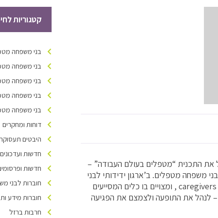
קטגוריות לחי
בני משפחה מטפל
בני משפחה מטפל
בני משפחה מטפל
בני משפחה מטפל
בני משפחה מטפלי
דוחות ומחקרים
היבטים תעסוקתיי
חדשות ועדכונים
פיתחו עמותת caregivers Israel וג’וינט-אשל את התכנית “מטפלים בעולם העבודה” –
חדשות ופרסומים
ני משפחה מטפלים. ב’ארגון ידידותי לבני
חוברות לבני מש
משפחה מטפלים’ קיימת מדיניות של זיהוי צרכים והכרה בעובדים שהם caregivers , ומצויים בו כלים המסייעים
– לנהל את התופעה ולצמצם את הפגיעה
חוברות מידע ות
חרבות ברזל