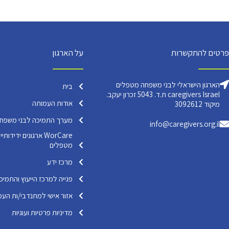
פרטים להתקשרות
על הארגון
הארגון הישראלי לבני משפחה מטפלים
בית
caregivers Israel ת.ד. 5043 זכרון יעקב.
אודות העמותה
מיקוד 3092612
מערך התמיכה לבני משפח
info@caregivers.org.il
WorCare ארגונים ידי
מטפלים
מרכז ידע
פנייה למרכז הייעוץ והתמיכ
אזור אישי למתנדבי/ות העמ
מדיניות פרטיות ועוגיות