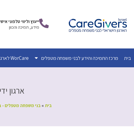
ילוג
תוכן
ייעוץ וליווי טלפוני אי
מידע, תמיכה והכוון
בית
מרכז התמיכה והידע לבני משפחה מטפלים
WorCare לארגונים
ארגון ידידותי ל- vers
בית
»
בני משפחה מטפלים - ב