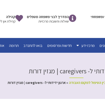
שי ומשפחתי
המדריך לבני משפחה מטפלים
קהילה
שאלות ותשובות מרכזיות
קהילת און לי
מרכז ידע
חדשות ופרסומים
בואו להתנדב
תרומה
אוד
caregi | מגזין דורות
ין הטיפול למקום העבודה
»
ארגון ידידותי ל- caregivers | מגזין דורות