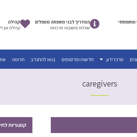
שי ומשפחתי
המדריך לבני משפחה מטפלים
קהילה
שאלות ותשובות מרכזיות
קהילת און לי
מרכז ידע
חדשות ופרסומים
בואו להתנדב
תרומה
אוד
caregivers
קטגוריות לחי