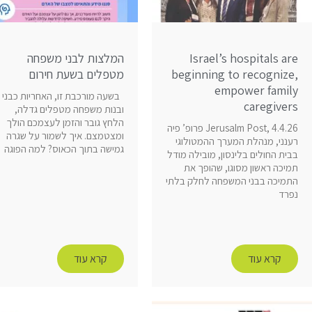
Israel’s hospitals are
המלצות לבני משפחה
beginning to recognize,
מטפלים בשעת חירום
empower family
בשעה מורכבת זו, האחריות כבני
caregivers
ובנות משפחה מטפלים גדלה,
הלחץ גובר והזמן לעצמכם הולך
Jerusalm Post, 4.4.26 פרופ’ פיה
ומצטמצם. איך לשמור על שגרה
רענני, מנהלת המערך ההמטולוגי
גמישה בתוך הכאוס? למה הפוגה
בבית החולים בלינסון, מובילה מודל
תמיכה ראשון מסוגו, שהופך את
התמיכה בבני המשפחה לחלק בלתי
נפרד
קרא עוד
קרא עוד