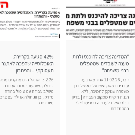
“המדינה צריכה להיכנס ולתת
42% פגיעה בקריירה:
מענה לעובדים שמטפלים
האוכלוסייה שהפכה לאתגר
בבני משפחה”
תעסוקתי – והפתרון
דבר, 11.02.26 אחד מארבעה
5.2.26 ,ישראל היום מחקרים מרא
עובדים במשק הישראלי מטפל בבן
כי חלק משמעותי מכוח העבודה
משפחה שנזקק לתמיכה, ללא
משלב עבודה עם טיפול בהורה
הגנות חוקיות ממקום העבודה | בדיון
מזדקן, בן זוג חולה או ילד עם צרכי
בכנס אילת לעבודה הסכימו נציגי
מיוחדים •
ההסתדרות