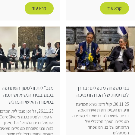
קרא עוד
קרא עוד
בני משפחה מטפלים: בדרך
מנכ”לית וולפסון השתתפה
למדיניות של הכרה ותמיכה
בכנס בבית הנשיא ושיתפה
בסיפורה האישי והמרגש
30.11.25, קול הזמן נשיא המדינה
ורעייתו העניקו חסות ואירחו אמש
26.11.25, גל גפן מנכ״לית המרכז
בבית הנשיא כנס בנושא בני משפחה
מטפלים: הערך הכלכלי של
אתמול בבית הנשיא:” 1.5 מיליון
תרומתם של בני המשפחה
בנות ובני משפחה מטפלים נושאים
המטפלים
בעומס יומיומי גדול ולכן חשוב