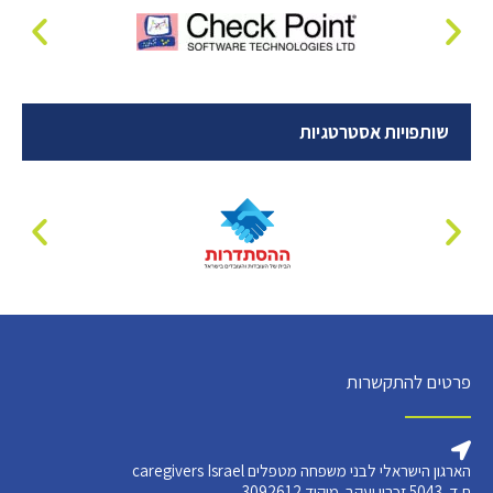
שותפויות אסטרטגיות
פרטים להתקשרות
הארגון הישראלי לבני משפחה מטפלים caregivers Israel
ת.ד. 5043 זכרון יעקב. מיקוד 3092612