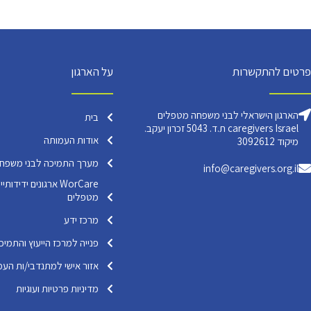
פרטים להתקשרות
על הארגון
הארגון הישראלי לבני משפחה מטפלים
בית
caregivers Israel ת.ד. 5043 זכרון יעקב.
אודות העמותה
מיקוד 3092612
מערך התמיכה לבני משפח
info@caregivers.org.il
WorCare ארגונים ידי
מטפלים
מרכז ידע
פנייה למרכז הייעוץ והתמיכ
אזור אישי למתנדבי/ות העמ
מדיניות פרטיות ועוגיות