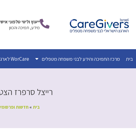
ילוג
תוכן
ייעוץ וליווי טלפוני אי
מידע, תמיכה והכוון
בית
מרכז התמיכה והידע לבני משפחה מטפלים
WorCare לארגונים
רייצל סרפרז הצטרפה לוו
בית
»
חדשות ופרסומי