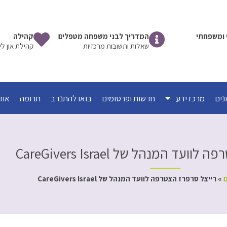
שי ומשפחתי
המדריך לבני משפחה מטפלים
קהילה
שאלות ותשובות מרכזיות
קהילת און לי
מרכז ידע
חדשות ופרסומים
בואו להתנדב
תרומה
אוד
עד המנהל של CareGivers Israel
ם
»
רייצל סרפרז הצטרפה לוועד המנהל של CareGivers Israel