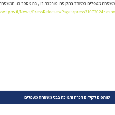
משפחה מטפלים במיוחד בתקופה מורכבת זו , בה מספר בני המשפחה
sset.gov.il/News/PressReleases/Pages/press31072024z.aspx
שותפים לקידום הכרה ותמיכה בבני משפחה מטפלים