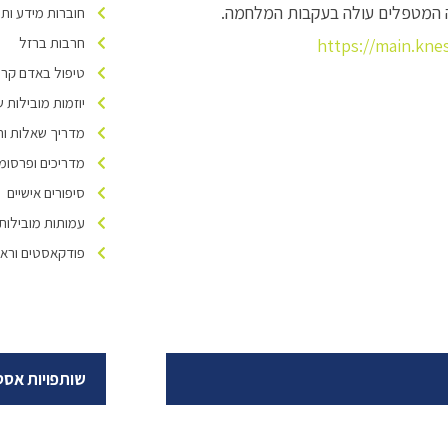
 המטפלים עולה בעקבות המלחמה.
חוברות מידע ות
חרבות ברזל
https://main.kne
טיפול באדם קרוב
יוזמות מובילות של ivers Israel
מדריך שאלות ות
מדריכים ופרסומ
סיפורים אישיים
עמותות מובילות
פודקאסטים וראיו
שותפויות אסט