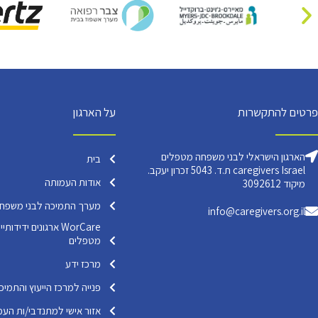
פרטים להתקשרות
על הארגון
הארגון הישראלי לבני משפחה מטפלים
בית
caregivers Israel ת.ד. 5043 זכרון יעקב.
אודות העמותה
מיקוד 3092612
מערך התמיכה לבני משפח
info@caregivers.org.il
WorCare ארגונים ידי
מטפלים
מרכז ידע
פנייה למרכז הייעוץ והתמיכ
אזור אישי למתנדבי/ות העמ