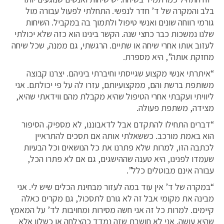
בלב והמקרה של ד’ חדר לנפשי. התחלתי לפעול עבורה מול
גורמי רווחה שונים ואנשי טיפול ולתמוך בה במקביל. השיחות
שלנו נמשכות כבר כחצי שנה. הקשר בינינו הוא כזה שלא יכולתי
לעזוב אותו אחרי שיחה או שתיים. הרגשתי, גם ממנה, שכל שיחה
מחזקת אותה”, היא מספרת.
“איתרתי אנשי מקצוע שגייסתי וחיברתי ביניהם. יצרנו קבוצה
משותפת ברשת והם, ממקצועיותם, עזרו לה על פי יכולתם. אני
ליוויתי ועקבתי אחרי הטיפול שהיא מקבלת מהם ווידאתי שהיא,
מצידה, משתפת פעולה.
“דברים התחילו להתקדם אבל לדאבוננו, לא מספיק. הסיפור
הוא באמת מורכב. כששאלתי אותה אם תסכים להתראיין
לכתבה הזו, למרות שלא פתרנו את כל הנושאים וכל הבעיות
שעמדו לפנינו, היא טענה שההישגים, גם אם לא פתרו הכל,
עבורה אינם מבוטלים כלל”.
“במקרה של ד’ אין עוד במה לעזור מבחינת הכלים שיש לי. אני
מבינה את מקומי אבל זה לא גורם לתסכול, גם מקרים כאלה
קיימים. למרות כל זה אני חשה מסירות ומחויבות לד’ על המאמץ
שהיא עושה. אני לא חושבת שזה נמדד כהצלחה או כשלון אלא