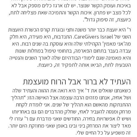
באיכות ועומק הקשר שנוצר. יש לנו ארגז כלים מספק אבל לא
לכל מצב יש פתרון. איכות הקשר והתמיכה שאת מצליחה לתת,
כיועצת, זה סיפוק גדול”.
ר’ היא יועצת כבר יותר משנה וחצי ובוגרת קורס הכשרת היועצות
השני של CareGivers Israel. התנדבות, היא מעידה, היא חלק
מה’אני מאמין’ הקהילתי שלה והיא עוסקת בה שנים רבות. היא
עבדה בעבר בתחום הפארמה, בתחומי טיפול במחלות שונות
והיא מאמינה שגם לימודי הבודהיזם שלה לאורך השנים והנטייה
הטבעית לתת, הביאו אותה לתפקיד זה, כיועצת.
העתיד לא ברור אבל הרוח מועצמת
כשאנחנו שואלים את ד’ איך היא רואה את ההווה והעתיד שלה
ושל אחיה, אנחנו מזהים הרבה עוצמה אצל האישה הזו: “תהליך
ההתנתקות מהאשם הוא תהליך של שנים. אני לומדת לקחת
מרחק ומנסה להעביר לאחי, שחלק מהדברים הם גם באחריותו
ושיש לו אפשרויות בחירה. החודשים שאני מדברת עם ר’ עזרו לי
מאד ליצור את המרחק ביני ובינו באופן שאני מחוזקת היום יותר.
זה משפיע על כל החיים שלי.