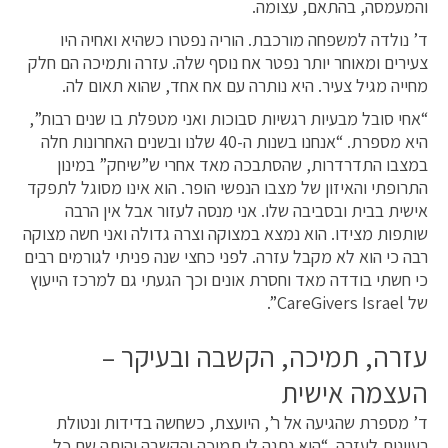
והמעמסה, בהתאם, עצומה.
ד’ נולדה למשפחה מורכבת. הוריה נפטרו כשהיא ואחיה היו
צעירים ומאוחר יותר נפטר אח נוסף שלה. עזרה ותמיכה הם חלק
מחייה מגיל צעיר. היא נותרה עם אח אחד, שהוא תאום לה.
“אחי סובל מבעיות רגשיות סבוכות ואני מטפלת בו שנים רבות”,
היא מספרת. “אנחנו בשנות ה-40 שלנו ובשנים האחרונות חלה
במצבו התדרדרות, שהסתבכה מאד אחרי ש”שיחק” במינון
התרופתי והאיזון של מצבו הנפשי הופר. הוא אינו מסוגל לתפקד
אישית בבית ובסביבה שלו. אני מנסה לעזור אבל אין הרבה
שותפות מצידו. הוא נמצא במצוקה וצרה גדולה ואני חשה מצוקה
רבה כי הוא לא מקבל עזרה. לפני כחצי שנה פניתי לגורמים רבים
כי חשתי בודדה מאד וחסרת אונים וכך הגעתי גם למרכז הייעוץ
של CareGivers Israel”.
עזרה, תמיכה, הקשבה ובעיקר –
העצמה אישית
ד’ מספרת שהגיעה אל ר’, היועצת, כשחשה בדידות ונטולת
רעיונות לעזרה. “היא נתנה לי תמיכה והקשבה והיתה שם כל