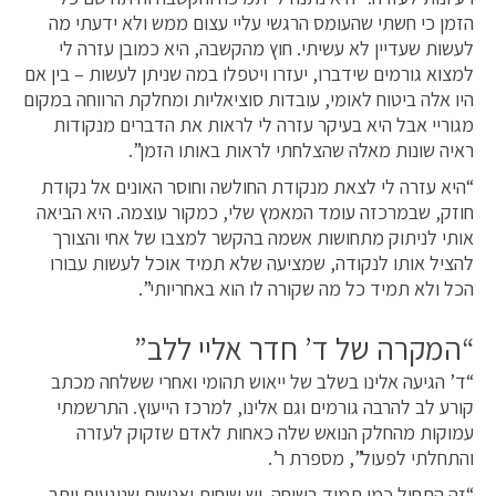
הזמן כי חשתי שהעומס הרגשי עליי עצום ממש ולא ידעתי מה
לעשות שעדיין לא עשיתי. חוץ מהקשבה, היא כמובן עזרה לי
למצוא גורמים שידברו, יעזרו ויטפלו במה שניתן לעשות – בין אם
היו אלה ביטוח לאומי, עובדות סוציאליות ומחלקת הרווחה במקום
מגוריי אבל היא בעיקר עזרה לי לראות את הדברים מנקודות
ראיה שונות מאלה שהצלחתי לראות באותו הזמן”.
“היא עזרה לי לצאת מנקודת החולשה וחוסר האונים אל נקודת
חוזק, שבמרכזה עומד המאמץ שלי, כמקור עוצמה. היא הביאה
אותי לניתוק מתחושות אשמה בהקשר למצבו של אחי והצורך
להציל אותו לנקודה, שמציעה שלא תמיד אוכל לעשות עבורו
הכל ולא תמיד כל מה שקורה לו הוא באחריותי”.
“המקרה של ד’ חדר אליי ללב”
“ד’ הגיעה אלינו בשלב של ייאוש תהומי ואחרי ששלחה מכתב
קורע לב להרבה גורמים וגם אלינו, למרכז הייעוץ. התרשמתי
עמוקות מהחלק הנואש שלה כאחות לאדם שזקוק לעזרה
והתחלתי לפעול”, מספרת ר’.
“זה התחיל כמו תמיד בשיחה. יש שיחות ואנשים שנוגעים יותר