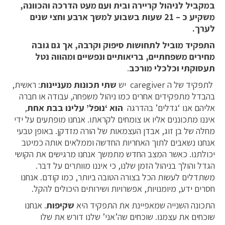
במקביל לניהול קריירה ובית ועם מעט הדרכה והכוונה,
משקיע כ – 21 שעות בשבוע למשך ארבע וחצי שנים
לערך.
התפקיד מוביל לתחושות סיפוק וקרבה, אך גם גובה
מחירים משפחתיים, בריאותיים ונפשיים ומהווה נטל
תעסוקתי וכלכלי מורכב
.
לתפקיד של ה caregiver יש
שתי תכונות מעניינות
: ראשית,
בהבדל מתפקידים אחרים כמו ניהול משפחה, עבודה או חברה
אליהם אנו ‘גדלים’ בהדרגה
הוא ‘נופל’ עלינו בבת אחת
,
איננו מתכוננים אליו או צומחים לקראתו. אנחנו מופתעים על ידי
מחלה של בן זוג, אבדן העצמאות של הורה מזדקן. באופן טבעי
אנחנו נשאבים לתוך האחריות החדשה וממלאים אותה כמיטב
יכולתנו. כאשר המצב החדש מתמשך אנחנו מרגישים את הקושי
הגדל והולך בניהול הזמן שלנו, כי איננו מוותרים על דבר.
משתדלים לעשות הכל בצורה הטובה ביותר, כמו קודם. אנחנו
חסרים ידע, מיומנויות, אפשרויות ושירותים היכולים להקל.
התכונה השנייה שמאפיינת את התפקיד היא
שקיפות
. אנחנו
שוכחים את עצמנו. שוכחים שה’אני’ שלנו דורש את שלו