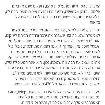
המערכות המוסדיות מתעלמות מהם, רופאים אינם מדברים
אליהם- בזמן שלמעשה, בלעדיהם נפגעת איכות הטיפול בחולה,
עולה ההיתכנות של אשפוזים חוזרים וגדלות ההוצאות על
בריאות.
תארו לעצמכם, למשל, עד כמה חשוב שרופא ידע מה מצפה
למטופלת שלו, בת 80 ששברה את ירכה וחוזרת הביתה לשיקום.
האם יש מי שיעזור לה או ידאג שתיקח את תרופותיה בזמן? מי
שיבשל אוכל מזין ומחזק? זו אינה רפואה מתוחכמת, אבל יכול
להיות שעזרה של בת תיצור את כל ההבדל בין אם מתפקדת –
או חוזרת לבית החולים לאשפוז נוסף. כדאי שרופא יקדיש דקה
מזמנו וישאל את הבת מה שלומה. נכון, היא אינה המטופלת שלו,
אבל מה שילמד על מצבה הפיסי והנפשי יכול להיות קריטי עבור
האם, ובגדול – עבור מערכת הבריאות. לפי נתונים מארה”ב,
החלפת הטיפול שמספקים בני משפחה לקרוביהם בטיפול
מקצועי היתה מחייבת הוצאה של 470 מיליארד דולר לשנה.
מעבר להיותו עמוד השדרה של מערכת הבריאות, caregiving
מאפשר הזדקנות בקהילה, מחזק את חשיבותו של התא
המשפחתי ומשקף ערכים של כבוד, נתינה וסולידריות.