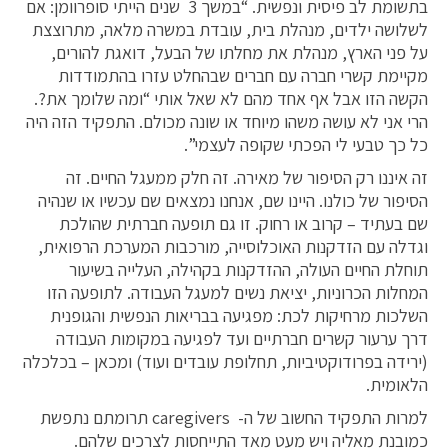
בתשומת לב פיסית ונפשית. “במשך 3 שנים הייתי סופרוומן: אם
לשלושה ילדים, מנהלת בית, עובדת במשרה מלאה, מתרוצצת
על פני הארץ, מנהלת את מחלתו של הבעל, דואגת להורים,
מקיימת קשרי חברה עם חברים שבהחלט עזרו בהתמודדות
הקשה הזו אבל אף אחד מהם לא שאל אותי “ומה שלומך את?.
הרי אני לא עושה משהו מיוחד או שונה מכולם. התפקיד הזה היה
כל כך טבעי לי הפכתי שקופה לעצמי”.
זה איננו רק הסיפור של מאירה. זה חלק ממעגל החיים. זה
הסיפור של כולנו. היינו שם, אנחנו נמצאים שם עכשיו או שנהיה
שם בעתיד – קרוב או רחוק. זו גם תופעה חברתית שהולכת
וגדלה עם הזדקנות האוכלוסייה, מורכבות המערכת הרפואית,
תוחלת החיים העולה, ההזדקנות בקהילה, העלייה בשיעור
המחלות הכרוניות, יציאת נשים למעגל העבודה. לתופעה הזו
השלכות מרחיקות לכת: מפגיעה בבריאות הנפשית והגופנית
דרך ערעור קשרים חברתיים ועד לפגיעה במקומות העבודה
(ירידה בפרודוקטיביות, תחלופת עובדים ועוד) ומכאן – בכלכלה
הלאומית.
למרות התפקיד החשוב של ה- caregivers תרומתם נתפשת
כמובנת מאליה ויש מעט מאד התייחסות לצרכים שלהם.