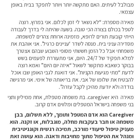
מבולבל לעיתים. האם מתקשה יותר ויותר לתפקד בבית באופן
עצמאי.
מאירה מספרת: “לא נשאר לי זמן לכלום. אני במרוץ. רוצה
לטפל בכולם בצורה הכי טובה. בשעה שהיתה לי בדרך לעבודה
הייתי קובעת תורים לרופא, מזמינה ארוחת צהרים למשפחה.
מסדירה עניני בית. מנסה לשדר ‘עניינים כרגיל’. אני אוהבת את
משפחתי אבל כל הזמן חששתי מסופי השבוע שבהם אצטרך
למלא תפקיד של 24/7. היום, אני מתעוררת לפעמים בשש
בבוקר כשאבא מתקשר לשאול “איזה יום היום” ואמא רוצה
לדעת “מתי מגיעות הקניות”. אני דואגת לגבי האופן שבו אוכל
להבטיח את שלומו של אבי. את בריאותה של אימי. אני מרגישה
בודדה ולא יודעת מהיכן לקבל עזרה”.
מאירה היא caregiver. בת משפחה מטפלת, אחת ממיליון וחצי
בני משפחה בישראל המטפלים ומלווים אדם קרוב.
Caregiver
הוא אדם המטפל ותומך, ללא תשלום, בבן
משפחה או חבר בעקבות מחלה, מוגבלות, או זקנה. הוא
מעניק טיפול סיעודי מורכב, תמיכה רגשית וקוגניטיבית
ומנהל את הטיפול מתוך מחויבות ודאגה. הוא עושה זאת