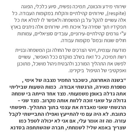
שירותי מידע והכוונה, תמיכה נפשית, סיוע כלכלי, הפוגה
(respite), שירותים קהילתיים והקלות במקומות העבודה. כל
אלה עשויים להקל על בן המשפחה ולאפשר לו למלא את כל
תפקידיו תוך שמירה על איכות חייו. שירותים אלה ניתנים בארץ
ע”י גורמים קהילתיים-עירוניים, עובדים סוציאליים, עמותות
חולים שונות ובמס’ מקומות עבודה.
מודעות עצמית,זיהוי הצרכים של החולה ובן המשפחה ובניית
רשת תמיכה, כל זאת בשלב מוקדם ככל האפשר, עשויים
לפשט את התהליך המורכב ולהבטיח ניהול מושכל, מתוכנן
ואפקטיבי של הטיפול ביקירינו.
“בשנה האחרונה, כשכבר החמיר מצבה של אימי ,
מספרת מאירה, הרגשתי אבודה. כמות השעות שביליתי
אתה גדלה באופן משמעותי. מצד אחד הייתה בי שמחה
גדולה על שאני זוכה ללוות אותה מקרוב. מצד שני –
הרגשתי שאני מאבדת את עצמי בתוך התהליך. חיפשתי
כתובת. לא היה עם מי להתייעץ ואפילו התביישתי לקבל
עזרה. מה זה אומר עלי, אם אני לא יכולה לטפל כמו
שצריך באמא שלי? לשמחתי, חברה שהשתתפה בסדנא