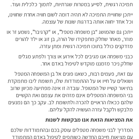
תמיכה רגשית, לסייע במטרות שגרתיות, לתמוך כלכלית ועוד.
ייתכן שחוויית התמיכה לא תהיה דומה לשום חוויה אחרת שחווינו,
וכל אחד יחווה אותה בדרגות שונות של עוצמה.
ייתכן גם שהמושג “בן משפחה מטפל”, או “קרגיבר”, נשמע זר או
מוזר, מאחר שחלק מתפקידו של הורה, בן זוג או ילד להורים
מזדקנים כולל בתוכו תמיכה רגשית ומתן עזרה.
כבני משפחה אנו מגיבים לכל אירוע או צורך ולפתע מגלים
שחלק ניכר מזמננו מוקדש לטיפול באדם אחר.
עם זאת, פעמים רבות, כשאנו פונים אל בן המשפחה המטפל
ושואלים על חייו או על ההתמודדות שלו, תשומת ליבו מתמקדת
בתיאור קשייו של המטופל. עובדה זו אינה מפתיעה מכיוון שרוב
בני המשפחה המטפלים אינם מזהים את עצמם ואת הקשיים
שלהם ככאלו הראויים להכרה ולתשומת לב. עקב כך הם נמנעים
מלבקש ולקבל עזרה העשויה להקל עליהם.
את המציאות הזאת אנו מבקשות לשנות
המדריך לבני משפחה מטפלים עוסק בכם ובהתמודדות שלכם
עם מציאות חייכם החדשה כשותפים לטיפול באדם המתמודד