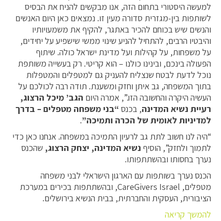
למעשה היסטורי בתחום הזה, אנו מבקשים להניח את הבסיס
לשותפות בין-מגזרית סדורה מעין זו. נמצאים כאן היום האנשים
והנשים שיש בכוחם להכיר באתגר, להקיף את משמעויותיו
והיבטיו הרבים, להתחיל להניע שינוי ממשי שישפיע על יחידים,
על משפחות, על קהילות ועל מדינת ישראל כולה. שיתוף
הפעולה בינכם, ובינינו כולנו – הוא קריטי. רק בעשייה משותפת
נוכל לדעת לבטח שנצליח להעניק גם למטפלים והמטפלות
בתוך המשפחה, גב איתן וחזק ומשענת. תודה רבה לכולכם על
העשיה היקרה והחשובה הזו.”, אמרה היום
הגב’ מיכל הרצוג,
רעיית נשיא המדינה
, בכנס
“בני משפחה מטפלים – בדרך
למדיניות לאומית של הכרה ותמיכה”
.
“היה לנו חשוב לתת גב לרעיון התמיכה במשפחה. אנחנו כאן כדי
לתמוך ולחזק”, הוסיף
נשיא המדינה, יצחק הרצוג,
שהכנס
נערך בחסותו ובהשתתפותו.
הכנס נערך בשותפות עם הארגון הישראלי לבני משפחה
מטפלים, CareGivers Israel, ובהשתתפות בכירים במערכת
הציבורית, העסקית והחברתית, בבית הנשיא בירושלים.
להמשך קריאה