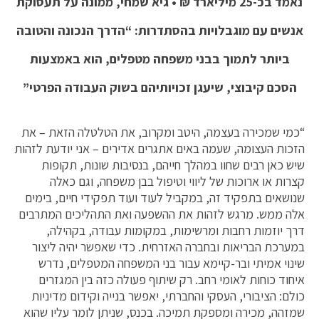
נאמד בכ-25 מיליארד ₪ • גיא שמחי, ממונה על תעסוקת
אנשים עם מוגבלויות בהסתדרות: “הדרך הנכונה והטובה
ביותר לתמוך בבני משפחה מטפלים, הוא באמצעות
הסכם קיבוצי, שיעגן זכויותיהם בשוק העבודה הפרטי”
“כמי שמכירה בעצמה, היטב ומקרוב, את הטלטלה הזאת – את
הזכות העצומה, שעמה באים אתגרים אדירים – אני יודעת לזהות
שיש כאן רבים שחוו במהלך חייהם, בנסיבות שונות, תקופות
קצרות או ארוכות של ליווי וטיפול בבן משפחה, וגם כאלה
שנושאים בתפקיד זה, במקביל לעוד ועוד תפקידי חיים, בימים
אלה ממש. מרגש לזהות את ההשפעה ואת התהליכים המתרבים
דרך יוזמות רחבות ומרשימות, במקומות עבודה, בקהילה,
במערכת הבריאות ובחברה האזרחית. כדי שאפשר יהיה ליצור
שינוי אמיתי ובר-קיימא עבור בני המשפחה המטפלים, נדרש
איחוד כוחות לאומי רחב. רק שיתוף פעולה כזה בין המגזרים
כולם: הציבורי, העסקי והחברתי, יאפשר בנייה וקידום מדיניות
שמזהה, מכירה ומספקת תמיכה. בכנס, שניתן לומר עליו שהוא