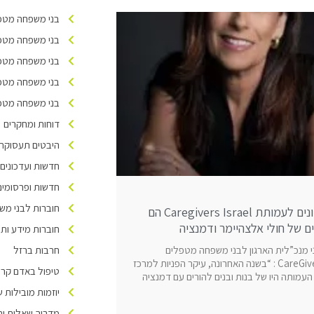
עמוד
עמוד
בני משפחה מטפל
בני משפחה מטפל
בני משפחה מטפל
בני משפחה מטפל
בני משפחה מטפלי
דוחות ומחקרים
היבטים תעסוקתיי
חדשות ועדכונים
חדשות ופרסומים
חוברות לבני מש
עיקר הפונים לעמותת Caregivers Israel הם
ים של חולי אלצהיימר ודמנציה
חוברות מידע ות
חרבות ברזל
 מנכ”לית הארגון לבני משפחה מטפלים
CareGivers Israel : “בשנה האחרונה, עיקר הפניות למרכז
טיפול באדם קרוב
העמותה היו של בנות ובנים להורים עם דמנציה
יוזמות מובילות של ivers Israel
מדריך שאלות ות