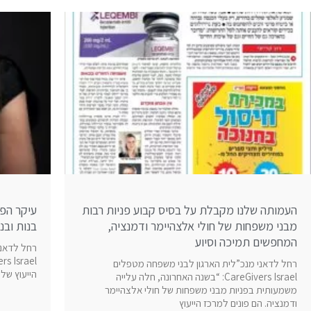
עמוד
עמוד
עמוד
עמוד
עמוד
עמוד
עמוד
עמוד
עמוד
עמוד
העמותה שלנו מקבלת על בסיס קבוע פניות רבות
מבני משפחות של חולי אלצהיימר ודמנציה,
בנות ובנ
המחפשים תמיכה וסיוע
רחל לדאני
רחל לדאני מנכ”לית הארגון לבני משפחה מטפלים
הייעוץ של 
CareGivers Israel: “בשנה האחרונה, חלה עלייה
משמעותית בפניות מבני משפחות של חולי אלצהיימר
ודמנציה. הם פונים למרכז הייעוץ