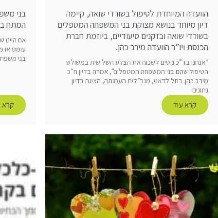
הוועדה המיוחדת לטיפול בשורדי שואה, קיימה
בני משפ
דיון מיוחד בנושא מצוקת בני המשפחה המטפלים
המתח במ
בשורדי שואה ובזקנים סיעודיים, ביוזמת חברת
אם היינו 
הכנסת ויו”ר הוועדה מירב כהן.
עומס או מת
בני משפח
“אנחנו בד”כ נוטים לשכוח את הצלע השלישית במשולש
הטיפול שהם בני המשפחה המטפלים”, אמרה בדיון ח”כ
מירב כהן. רחל לדאני, מנכ”לית העמותה, הציגה בדיון
נתונים
קרא עוד
קרא ע