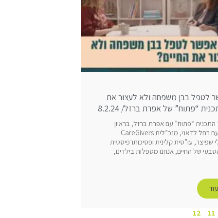
ר לטפל בבן משפחה ולא לעצור את
נית “פתוח” של אפרת ברזל/ 8.2.24
התכנית “פתוח” עם אפרת ברזל, בראיון
שהתקיים עם רחל לדאני, מנכ”לית CareGivers
Is ושלי שפיצר, עו”סית קלינית ופסיכותרפיסטית
בעי של החיים, אנחנו מטפלות בילדינו,
וד
12
11