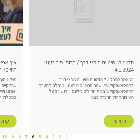
חדשנות ושינויים פורצי דרך / פרופ’ פיה רענני
איך אפש
4.1.2024
החיים? תכ
במאמר מרתק על חדשנות ושינויים פורצי דרך
פרק מתוך 
בהמטו-אונקולוגיה, שמה פרופ’ פיה רענני, מנהלת המערך
ההמטו-אונקולוגי בבית החולים בילינסון, דגש רב על
rael
חשיבותה של ההכרה בבני
במסלול הט
קרא עוד
קרא ע
10
9
8
7
6
5
4
3
2
1