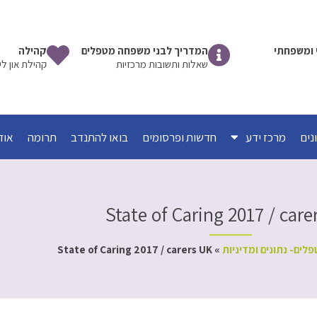
שי ומשפחתי
המדריך לבני משפחה מטפלים
קהילה
שאלות ותשובות מרכזיות
קהילת און לי
מרכז ידע
חדשות ופרסומים
בואו להתנדב
תרומה
אוד
State of Caring 2017 / care
לים- נתונים ומדיניות
»
State of Caring 2017 / carers UK