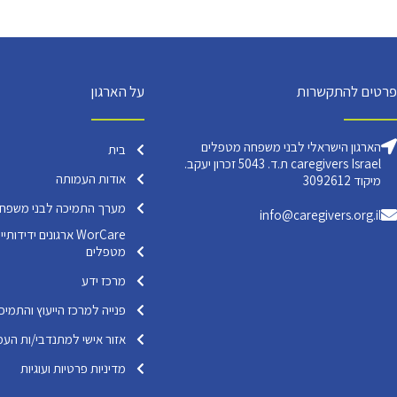
פרטים להתקשרות
על הארגון
הארגון הישראלי לבני משפחה מטפלים
בית
caregivers Israel ת.ד. 5043 זכרון יעקב.
אודות העמותה
מיקוד 3092612
מערך התמיכה לבני משפח
info@caregivers.org.il
WorCare ארגונים ידי
מטפלים
מרכז ידע
פנייה למרכז הייעוץ והתמיכ
אזור אישי למתנדבי/ות העמ
מדיניות פרטיות ועוגיות