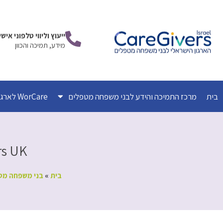
ילוג
תוכן
ייעוץ וליווי טלפוני אי
מידע, תמיכה והכוון
בית
מרכז התמיכה והידע לבני משפחה מטפלים
WorCare לארגונים
rs UK
בית
»
בני משפחה מטפ