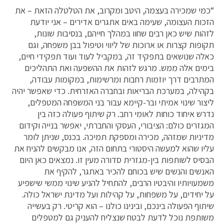
“כמי שמכירה בעצמה, היטב ומקרוב, את הטלטלה הזאת – את
הזכות העצומה, שעימה באים אתגרים אדירים – אני יודעת
לזהות שיש כאן רבים שחוו במהלך חייהם, בנסיבות שונות,
תקופות קצרות או ארוכות של ליווי וטיפול בבן משפחה, וגם
כאלה שנושאים בתפקיד זה, במקביל לעוד ועוד תפקידי חיים,
בימים אלה ממש. מרגש לזהות את ההשפעה ואת התהליכים
המתרבים דרך יוזמות רחבות ומרשימות, במקומות עבודה,
בקהילה, במערכת הבריאות ובחברה האזרחית. כדי שאפשר יהיה
ליצור שינוי אמיתי ובר-קיימא עבור בני המשפחה המטפלים,
נדרש איחוד כוחות לאומי רחב. רק שיתוף פעולה כזה בין
המגזרים כולם: הציבורי, העסקי והחברתי, יאפשר בנייה וקידום
מדיניות שמזהה, מכירה ומספקת תמיכה. בכנס, שניתן לומר
עליו שהוא למעשה היסטורי בתחום הזה, אנו מבקשים להניח את
הבסיס לשותפות בין-מגזרית סדורה מעין זו. נמצאים כאן היום
האנשים והנשים שיש בכוחם להכיר באתגר, להקיף את
משמעויותיו והיבטיו הרבים, להתחיל להניע שינוי ממשי שישפיע
על יחידים, על משפחות, על קהילות ועל מדינת ישראל כולה.
שיתוף הפעולה בינכם, ובינינו כולנו – הוא קריטי. רק בעשייה
משותפת נוכל לדעת לבטח שנצליח להעניק גם למטפלים