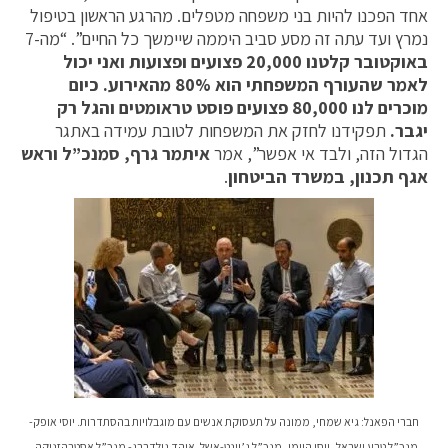
אחד הפכנו להיות בני משפחה מטפלים. מהרגע הראשון בטיפול
נמרץ ועד עתה זה מסע סביב היממה שיימשך כל החיים”. “מה-7
באוקטובר קלטנו 20,000 פצועים ופצועות ואני יכול
לאמר שהעורף המשפחתי הוא 80% מהאירוע. כיום
מוכרים לנו 80,000 פצועים פוסט טראומטים והגל רק
יגבר.
תפקידנו לחזק את המשפחות לטובת עמידה באתגר
הגדול הזה, ולבד אי אפשר”, אמר
איתמר גרף, סמנכ”ל וראש
אגף תכנון, במשרד הביטחון
.
חברי הפאנל: גיא שמחי, ממונה על תעסוקת אנשים עם מוגבלויות בהסתדרות. יוסי אופק-
מנכ”ל טבע ישראל, יוסי היימן, מנכ”ל ג’וינט-אשל.
אוהד גולדברג- מנכ”ל אסטרהזניקה,