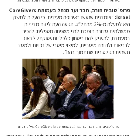
גיא שמחי, ממונה על תעסוקת אנשים עם מוגבלויות בהסתדרות. צילום: גל חגי
פרופ’ טוביה חורב, חבר ועד מנהל בעמותת
CareGivers
Israel
:
“אומדנים שנעשו באירופה מעידים, כי העלות למשק
היא למעלה מ-3% מהתל”ג. הגיעה העת ליזום מדיניות
ממשלתית סדורה תומכת לבני משפחה מטפלים: להכיר
במעמדם, להעניק להם ביטחון כלכלי ותעסוקתי. לדאוג
לבריאות ולרווחה מיטביים, למיצוי מיטבי של זכויות ולמסד
תשתית רגולטורית שתתמוך בהם”.
פרופ’ טוביה חורב, חבר ועד מנהל בעמותת CareGivers Israel. צילום: גל חגי