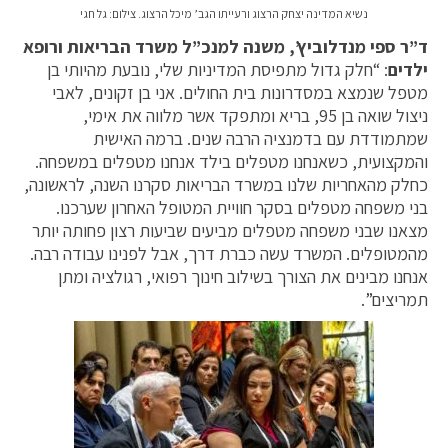
נשיא המדינה יצחק הרצוג ורעייתו הגב’ מיכל הרצוג. צילום: גל חגי
ד”ר ספי מנדלוביץ’, משנה למנכ”ל משרד הבריאות ורופא
ילדים
: “חלק גדול מתפיסת המדיניות שלי, נובעת מהיותי בן
מטפל שנמצא במסדרונות בית החולים. אני בן זקונים, לאבי
ניצול שואה בן 95, בריא ומתפקד אשר מלווה את אימי,
שמתמודדת עם בדמנציה הרבה שנים. ברמה האישית
והמקצועית, כשאנחנו מטפלים בילד אנחנו מטפלים במשפחה.
כחלק מהאחריות שלנו במשרד הבריאות סקרנו השנה, לראשונה,
בני משפחה מטפלים בסקר חוויית המטופל האחרון שערכנו.
מצאנו שבני משפחה מטפלים מביעים שביעות רצון פחותה יותר
מהמטופלים. המשרד עשה כברת דרך, אבל לפנינו עבודה רבה.
אנחנו מבינים את הצורך בשילוב חינוך רפואי, רגולציה ומתן
תמריצים”.