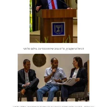
דניאל הרשקוביץ, מ”מ נציב שירות המדינה. צילום: טל חגי