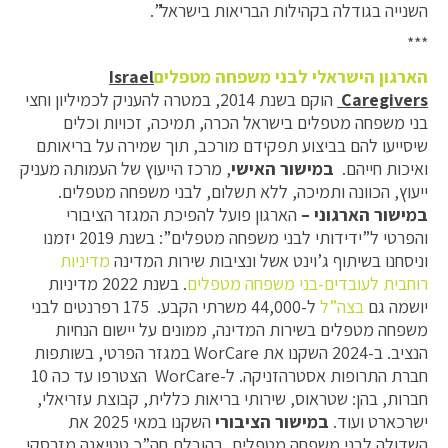
השנייה בגודלה בקהילות הבריאות בישראל”.
***
הארגון הישראלי לבני משפחה מטפלים
Israel
Caregivers
הוקם בשנת 2014, במטרה להעניק לכמיליון וחצי
בני משפחה מטפלים בישראל הכרה, תמיכה, זכויות וכלים
שיסייעו להם בביצוע תפקידם מורכב, תוך שמירה על בריאותם
ואיכות חייהם.
במישור האישי
, מרכז הייעוץ של העמותה מעניק
ייעוץ, הכוונה ותמיכה, ללא תשלום, לבני משפחה מטפלים.
במישור הארגוני –
הארגון פועל להפיכת המגזר הציבורי
והפרטי ל”ידידותי לבני משפחה מטפלים”: בשנת 2019 יזמנו
וניסחנו בשיתוף ג’וינט אשל ונציבות שירות המדינה
מדיניות
רוחבית לעובדים-בני משפחה מטפלים
. בשנת 2022 מדיניות
יושמה גם
בצה”ל
ל-44,000 משרתי הקבע. 175 רפרנטים לבני
משפחה מטפלים בשירות המדינה, ממונים על יישום הנחיות
הנציב. ב-2024 השקנו את WorCare במגזר הפרטי, בשותפות
חברת התרופות אסטרהזניקה. ל-WorCare הצטרפו עד כה 10
חברות, בהן: שטראוס, שירותי בריאות כללית, קבוצת עזריאלי,
ישרכארט ועוד.
במישור הציבורי
השקנו במאי 2025 את
השדולה לבני משפחה מטפלים, בהובלת חה”כ טטיאנה מזרסקי.