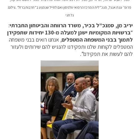
פרופ’ ענת אנגל, מנכ”לית המרכז הרפואי וולפסון ואם לחייל שנפצע ב”חרבות ברזל”. צילום:
גל חגי
יריב מן, סמנכ”ל בכיר, משרד הרווחה והביטחון החברתי
:
“
ברשויות המקומיות ישנן למעלה מ-130 יחידות שתפקידן
לתמוך בבני המשפחה המטפלים
, אנחנו רואים בבני משפחה
המטפלים לקוחות שלנו ותפקידנו להנגיש להם שירותים ולעזור
להם לעשות את תפקידם”.