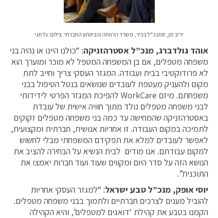
יריב מן, סמנכ”ל בכיר, משרד הרווחה והביטחון החברתי. צילום: גל חגי
אוהד גולדברג, מנכ”ל אסטרהזניקה
: “כולנו היינו או נהיה בני
משפחה מטפלים, אם בן המשפחה המטפל לא מוכר ומוערך הוא
לא פרודוקטיבי בבית ועבודה. המגזר העסקי צריך וחייב לתת
מקום ולהעניק מעטפת לעובדים שנושאים בנטל הטיפול בבני
משפחתם. מיזם WorkCare להפיכת המגזר הפרטי לידידותי
לבני משפחה מטפלים נולד מתוך חוויה אישית של עובדת
באסטרהזניקה שהמחישה עד כמה בני משפחה מטפלים זקוקים
לתמיכה במקום העבודה. זו אחריות אנושית, חברתית ומקצועית,
לאפשר לעובדים למלא את תפקידם המשפחתי מבלי לחשוש
למקום עבודתם. אנו מודים לבית הנשיא על הבחירה להציב את
הנושא הזה על סדר היום ומקווים שעוד ועוד חברות יאמצו את
התוכנית”.
יוסי אופק, מנכ”ל טבע ישראל
: “למגזר העסקי אחריות
להוביל מענים לצרכים חברתיים ולתמוך בבני משפחה מטפלים.
הקמנו בטבע את קהילת ‘דואגים למטפלים’, והיא הקהילה