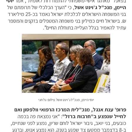
בפאנל “מאתגר אישי-משפחתי להתמודדות לאומית”, אמר
יוסי
היימן, מנכ”ל ג’וינט אשל
, כי “הערך הכלכלי של תרומתם של
בני המשפחה הישראלים לכלכלת ישראל נאמד בכ-25 מיליארד
₪. בישראל חיים כמיליון בני משפחה המטפלים בזקנים והמספר
עתיד להאמיר בגלל העלייה בתוחלת החיים”.
יוסי היימן, מנכ”ל ג’וינט אשל. צילום: גל חגי
פרופ’ ענת אנגל, מנכ”לית המרכז הרפואי וולפסון ואם
לחייל שנפצע ב”חרבות ברזל”
: “אני נמצאת פה בכמה
כובעים, בני יואב, גיבור ישראל לוחם שריון, נפצע לפני שנתיים,
ב-8 בדצמבר ממטען צד שפגע בטנק. הוא נפצע אנוש, וברגע