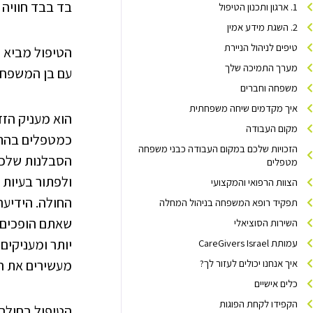
בד בבד חוויה 
1. ארגון ותכנון הטיפול
2. השגת מידע אמין
טיפים לניהול הניירת
הטיפול מביא ע
מערך התמיכה שלך
עם בן המשפחה
משפחה וחברים
איך מקדמים שיחה משפחתית
הוא מעניק הז
מקום העבודה
כמטפלים בהתמ
הזכויות שלכם במקום העבודה כבני משפחה
הסבלנות שלכם
מטפלים
ולפתור בעיות
הצוות הרפואי והמקצועי
החולה. הידיעה
תפקיד רופא המשפחה בניהול המחלה
שאתם הופכים 
השירות הסוציאלי
יותר ומעניקים 
עמותת CareGivers Israel
איך אנחנו יכולים לעזור לך?
מעשירים את ה
כלים אישיים
הקפידו לקחת הפוגות
הטיפול בחולה 