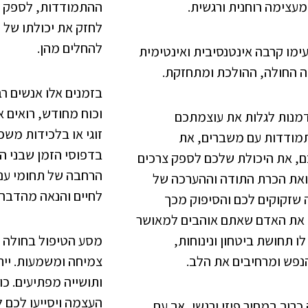
מעצימה רוחנית ורגשית.
ההתמודדות, לספק תח
לחזק את יכולתו של
להחלים מהן.
ימו קרבה אינטנסיבית ואינטימית
 החולה, ההולכת ומתחזקת.
בזמנים אלו אנשים ר
וכוח מחודש, רואים 
דמנות לגלות את עוצמתכם
זוגי או בלכידות משפח
ודדות עם משברים, את
בדפוסי הזמן שבני 
, את היכולת שלכם לספק צרכים
הרחבה של תחומי עני
 ואת הכרת התודה וההערכה של
לחיים והנאה מהדברי
 שזקוקים לכם והסיפוק מכך
את האדם שאתם אוהבים למאושר
לו תחושת ביטחון ונינוחות,
מסע הטיפול בחולה ע
נפש ומרחיבים את הלב.
צמיחה ומשמעות. יית
ותושייה מפתיעים. כו
העצמה ויסייעו לכם 
כרוך במחיר פיזי ורגשי, אך עם